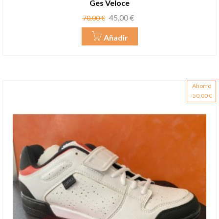
Ges Veloce
Precio
Precio
45,00 €
70,00 €
base
Añadir
Ahorro
-50,00 €