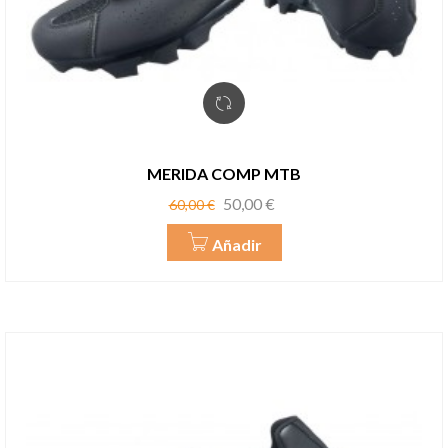
MERIDA COMP MTB
Precio
Precio
50,00 €
60,00 €
base
Añadir