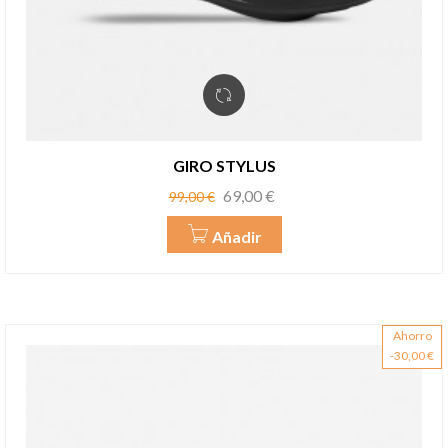
GIRO STYLUS
Precio
Precio
69,00 €
99,00 €
base
Añadir
Ahorro
-30,00 €