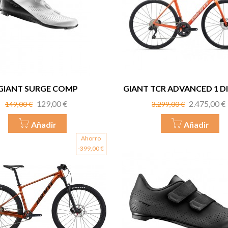
GIANT SURGE COMP
GIANT TCR ADVANCED 1 D
Precio
Precio
Precio
Precio
129,00 €
2.475,00 €
149,00 €
3.299,00 €
base
base
Añadir
Añadir
Ahorro
-399,00 €