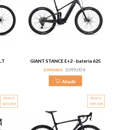
LT
GIANT STANCE E+2 - bateria 625
Precio
Precio
3.099,00 €
3.999,00 €
base
Añadir
Ahorro
Ahorro
-824,00 €
-909,00 €