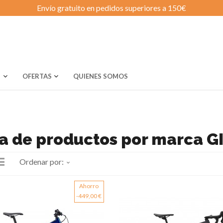
Envío gratuito en pedidos superiores a 150€
S
OFERTAS
QUIENES SOMOS
ta de productos por marca G
Ordenar por:

Ahorro
-449,00 €