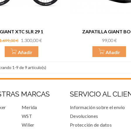
GIANT XTC SLR 29 1
ZAPATILLA GIANT BO
Precio
Precio
Precio
1.300,00 €
99,00 €
1.699,00 €
base
Añadir
Añadir
rando 1-9 de 9 artículo(s)
STRAS MARCAS
SERVICIO AL CLIE
ker
Merida
Información sobre el envio
WST
Devoluciones
Wilier
Protección de datos