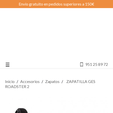
Envío gratuito en pedidos superiores a 150€
Navegación
☰
951 25 89 72
de
palanca
Inicio
Accesorios
Zapatos
ZAPATILLA GES
ROADSTER 2